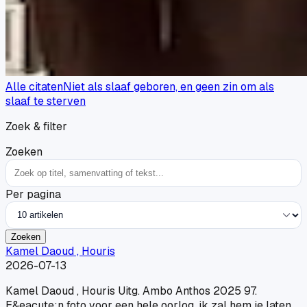
Alle citaten
Niet als slaaf geboren, en geen zin om als
slaaf te sterven
Zoek & filter
Zoeken
Per pagina
Zoeken
Kamel Daoud , Houris
2026-07-13
Kamel Daoud , Houris Uitg. Ambo Anthos 2025 97.
E&eacute;n foto voor een hele oorlog, ik zal hem je laten