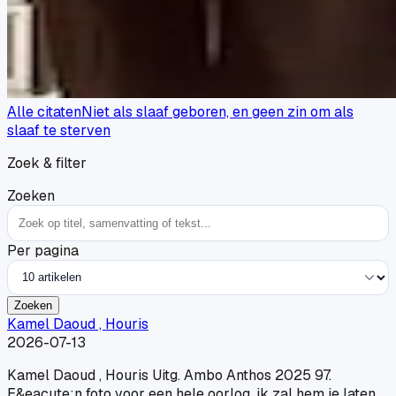
Alle citaten
Niet als slaaf geboren, en geen zin om als
slaaf te sterven
Zoek & filter
Zoeken
Per pagina
Zoeken
Kamel Daoud , Houris
2026-07-13
Kamel Daoud , Houris Uitg. Ambo Anthos 2025 97.
E&eacute;n foto voor een hele oorlog, ik zal hem je laten