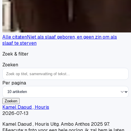
Alle citaten
Niet als slaaf geboren, en geen zin om als
slaaf te sterven
Zoek & filter
Zoeken
Per pagina
Zoeken
Kamel Daoud , Houris
2026-07-13
Kamel Daoud , Houris Uitg. Ambo Anthos 2025 97.
E&eacute;n foto voor een hele oorlog, ik zal hem je laten