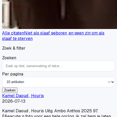
Alle citaten
Niet als slaaf geboren, en geen zin om als
slaaf te sterven
Zoek & filter
Zoeken
Per pagina
Zoeken
Kamel Daoud , Houris
2026-07-13
Kamel Daoud , Houris Uitg. Ambo Anthos 2025 97.
E&eacute;n foto voor een hele oorlog, ik zal hem je laten