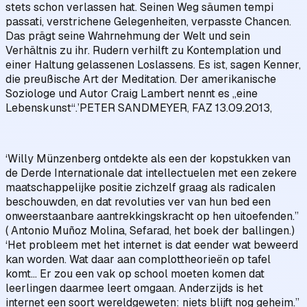
stets schon verlassen hat. Seinen Weg säumen tempi
passati, verstrichene Gelegenheiten, verpasste Chancen.
Das prägt seine Wahrnehmung der Welt und sein
Verhältnis zu ihr. Rudern verhilft zu Kontemplation und
einer Haltung gelassenen Loslassens. Es ist, sagen Kenner,
die preußische Art der Meditation. Der amerikanische
Soziologe und Autor Craig Lambert nennt es „eine
Lebenskunst“.’PETER SANDMEYER, FAZ 13.09.2013,
‘Willy Münzenberg ontdekte als een der kopstukken van
de Derde Internationale dat intellectuelen met een zekere
maatschappelijke positie zichzelf graag als radicalen
beschouwden, en dat revoluties ver van hun bed een
onweerstaanbare aantrekkingskracht op hen uitoefenden.”
( Antonio Muñoz Molina, Sefarad, het boek der ballingen.)
‘Het probleem met het internet is dat eender wat beweerd
kan worden. Wat daar aan complottheorieën op tafel
komt… Er zou een vak op school moeten komen dat
leerlingen daarmee leert omgaan. Anderzijds is het
internet een soort wereldgeweten: niets blijft nog geheim.”