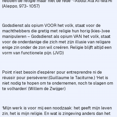
hebben de religie maar niet de rede “-Abdul Ala Al-Ma’RI
(Aleppo, 973- 1057)
Godsdienst als opium VOOR het volk, staat voor de
machthebbers die gretig met religie hun horig (kies-)vee
manipuleren – Godsdienst als opium VAN het volk, staat
voor de onderdanige die zich met zijn illusie van religare
enige zin onder de zon wil creëren. Religie blijft altijd een
vorm van functionele pijn. (JVD)
Point n’est besoin d’espérer pour entreprendre ni de
réussir pour perséverer.(Guillaume le Taciturne.) ‘Het is
niet nodig te hopen om te ondernemen, noch te slagen om
te volharden’ (Willem de Zwijger)
‘Mijn werk is voor mij een noodzaak: het geeft mijn leven
zin, het is mijn religie. En wat is zingeving anders dan het