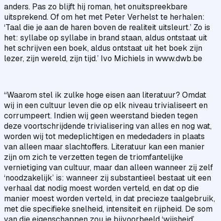
anders. Pas zo blijft hij roman, het onuitspreekbare
uitsprekend. Of om het met Peter Verhelst te herhalen:
‘Taal die je aan de haren boven de realiteit uitsleurt.’ Zo is
het: syllabe op syllabe in brand staan, aldus ontstaat uit
het schrijven een boek, aldus ontstaat uit het boek zijn
lezer, zijn wereld, zijn tijd.’ Ivo Michiels in www.dwb.be
“Waarom stel ik zulke hoge eisen aan literatuur? Omdat
wij in een cultuur leven die op elk niveau trivialiseert en
corrumpeert. Indien wij geen weerstand bieden tegen
deze voortschrijdende trivialisering van alles en nog wat,
worden wij tot medeplichtigen en mededaders in plaats
van alleen maar slachtoffers. Literatuur kan een manier
zijn om zich te verzetten tegen de triomfantelijke
vernietiging van cultuur, maar dan alleen wanneer zij zelf
‘noodzakelijk’ is: wanneer zij substantieel bestaat uit een
verhaal dat nodig moest worden verteld, en dat op die
manier moest worden verteld, in dat precieze taalgebruik,
met die specifieke snelheid, intensiteit en rijpheid. De som
van die eigenschappen zou je bijvoorbeeld ‘wijsheid’