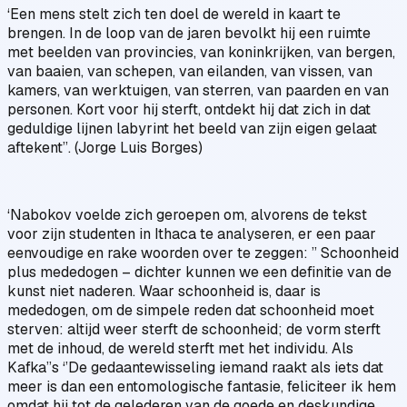
‘Een mens stelt zich ten doel de wereld in kaart te
brengen. In de loop van de jaren bevolkt hij een ruimte
met beelden van provincies, van koninkrijken, van bergen,
van baaien, van schepen, van eilanden, van vissen, van
kamers, van werktuigen, van sterren, van paarden en van
personen. Kort voor hij sterft, ontdekt hij dat zich in dat
geduldige lijnen labyrint het beeld van zijn eigen gelaat
aftekent”. (Jorge Luis Borges)
‘Nabokov voelde zich geroepen om, alvorens de tekst
voor zijn studenten in Ithaca te analyseren, er een paar
eenvoudige en rake woorden over te zeggen: ” Schoonheid
plus mededogen – dichter kunnen we een definitie van de
kunst niet naderen. Waar schoonheid is, daar is
mededogen, om de simpele reden dat schoonheid moet
sterven: altijd weer sterft de schoonheid; de vorm sterft
met de inhoud, de wereld sterft met het individu. Als
Kafka’’s ‘’De gedaantewisseling iemand raakt als iets dat
meer is dan een entomologische fantasie, feliciteer ik hem
omdat hij tot de gelederen van de goede en deskundige