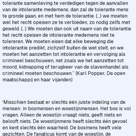
tolerante samenleving te verdedigen tegen de aanvallen
van de intolerante medemens, dan zal de tolerante mens
te gronde gaan, en met hem de tolerantie. (…) we moeten
wel het recht opeisen ze te verbieden, zo nodig zelfs met
geweld. (…) We moeten dan ook uit naam van de tolerantie
het recht opeisen de intolerante medemens niet te
tolereren. We moeten eisen dat elke beweging die
intolerantie predikt, zichzelf buiten de wet stelt, en we
moeten het aanzetten tot intolerantie en vervolging als
crimineel beschouwen, net zoals we het aanzetten tot
moord, kidnapping of terugkeer van de slavenhandel als
crimineel moeten beschouwen.” (Karl Popper, De open
maatschappij en haar vijanden)
‘Misschien bestaat er slechts één juiste indeling van de
mensen: in bosmensen en woestijnmensen. Het bos is vol
vragen. Alleen de woestijn vraagt niets, geeft niets en
belooft niets. De woestijnmens heeft slechts één gevoel
en kent slechts één waarheid. De bosmens heeft vele
gezichten. De fanaticus komt van de woestijn, de