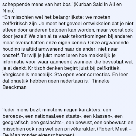
scheppende mens van het bos.’ (Kurban Said in Ali en
Nino)
“En misschien wel het belangrijkste: we moeten
zelfkritisch zijn. Je moet het gevoel ontwikkelen dat je niet
alleen door anderen belogen kan worden, maar vooral ook
door jezelf. We zien al te vaak tekortkomingen bij anderen
maar overschatten onze eigen kennis. Onze argwanende
houding is altijd argwanend naar de ander; niet naar
onszelf. Terwijl je juist moet leren hoe makkelijk je
informatie voor waar aanneemt wanneer die bevestigt wat
je al denkt. Kritisch denken begint juist bij zelfkritiek.
Vergissen is menselijk. Sta open voor correcties. En leer
dat ongelijk hebben geen nederlaag is.” Tinneke
Beeckman
‘Ieder mens bezit minstens negen karakters: een
beroeps-, een nationaal,een staats-, een klassen-, een
geografisch, een geslachts-, een bewust, een onbewust, en
misschien ook nog wel een privékarakter. (Robert Musil –
De Man zonder eigenschappen)