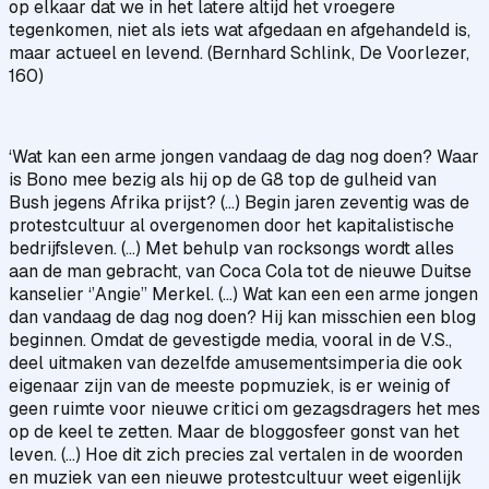
op elkaar dat we in het latere altijd het vroegere
tegenkomen, niet als iets wat afgedaan en afgehandeld is,
maar actueel en levend. (Bernhard Schlink, De Voorlezer,
160)
‘Wat kan een arme jongen vandaag de dag nog doen? Waar
is Bono mee bezig als hij op de G8 top de gulheid van
Bush jegens Afrika prijst? (...) Begin jaren zeventig was de
protestcultuur al overgenomen door het kapitalistische
bedrijfsleven. (...) Met behulp van rocksongs wordt alles
aan de man gebracht, van Coca Cola tot de nieuwe Duitse
kanselier ‘’Angie’’ Merkel. (...) Wat kan een een arme jongen
dan vandaag de dag nog doen? Hij kan misschien een blog
beginnen. Omdat de gevestigde media, vooral in de V.S.,
deel uitmaken van dezelfde amusementsimperia die ook
eigenaar zijn van de meeste popmuziek, is er weinig of
geen ruimte voor nieuwe critici om gezagsdragers het mes
op de keel te zetten. Maar de bloggosfeer gonst van het
leven. (...) Hoe dit zich precies zal vertalen in de woorden
en muziek van een nieuwe protestcultuur weet eigenlijk