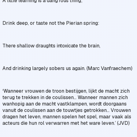
A little learning is a dang’rous thing;
Drink deep, or taste not the Pierian spring:
There shallow draughts intoxicate the brain,
And drinking largely sobers us again. (Marc Vanfraechem)
‘Wanneer vrouwen de troon bestijgen, lijkt de macht zich
terug te trekken in de coulissen… Wanneer mannen zich
wanhopig aan de macht vastklampen, wordt doorgaans
vanuit de coulissen aan de touwtjes getrokken… Vrouwen
dragen het leven, mannen spelen het spel, maar vaak als
acteurs die hun rol verwarren met het ware leven.’ (JVD)